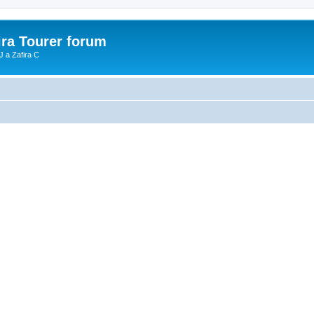
ira Tourer forum
J a Zafira C