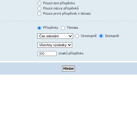
Pouze text příspěvku
Pouze názvy příspěvků
Pouze první příspěvek v tématu
Příspěvky
Témata
Vzestupně
Sestupně
znaků příspěvku