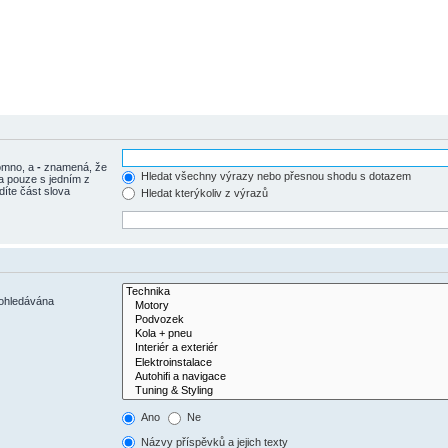
tomno, a
-
znamená, že
Hledat všechny výrazy nebo přesnou shodu s dotazem
a pouze s jedním z
díte část slova
Hledat kterýkoliv z výrazů
rohledávána
Ano
Ne
Názvy příspěvků a jejich texty