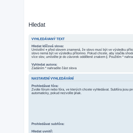
Hledat
VYHLEDÁVANÝ TEXT
Hledat klíčová slova:
Umístění
+
před slovem znamená, že slovo musí být ve výsledku pří
slovo nemá být ve výsledku přítomno. Pokud chcete, aby stačila shod
více slov, umístěte je do závorek oddělené znakem
|
. Použitím * nahra
Vyhledat autora:
Zadáním * nahradíte část slova
NASTAVENÍ VYHLEDÁVÁNÍ
Prohledávat fóra:
Zvolte fórum nebo fóra, ve kterých chcete vyhledávat. Subfóra jsou p
automaticky, pokud nezvolíte jinak.
Prohledávat subfóra:
Hledat uvnitř: