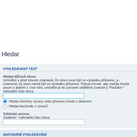
Hledat
VYHLEDÁVANÝ TEXT
Hledat klíčová slova:
Umístění
+
před slovem znamená, že slovo musí být ve výsledku přítomno, a
-
znamená, že slovo nemá být ve výsledku přítomno. Pokud chcete, aby stačila shoda
pouze s jedním z více slov, umístěte je do závorek oddělené znakem
|
. Použitím *
nahradíte část slova
Hledat všechny výrazy nebo přesnou shodu s dotazem
Hledat kterýkoliv z výrazů
Vyhledat autora:
Zadáním * nahradíte část slova
NASTAVENÍ VYHLEDÁVÁNÍ