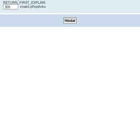
RETURN_FIRST_EXPLAIN
znaků příspěvku