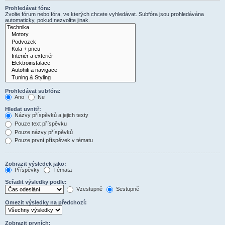
Prohledávat fóra:
Zvolte fórum nebo fóra, ve kterých chcete vyhledávat. Subfóra jsou prohledávána
automaticky, pokud nezvolíte jinak.
Prohledávat subfóra:
Ano
Ne
Hledat uvnitř:
Názvy příspěvků a jejich texty
Pouze text příspěvku
Pouze názvy příspěvků
Pouze první příspěvek v tématu
Zobrazit výsledek jako:
Příspěvky
Témata
Seřadit výsledky podle:
Vzestupně
Sestupně
Omezit výsledky na předchozí:
Zobrazit prvních: