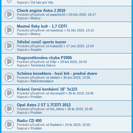
Napsal v
Od nás pro Vás
Check engine Astra J 2010
Poslední příspěvek od
paatrick20
«
03 bře 2020, 19:17
Napsal v
Motory
Mastné fleky kufr - 1,7 CDTI
Poslední příspěvek od
maximus
«
01 bře 2020, 13:13
Napsal v
Motory
Střešní nosič sports tourer
Poslední příspěvek od
kuba182
«
17 úno 2020, 12:54
Napsal v
Koupím
Diagnostikována chyba P2006
Poslední příspěvek od
Dejv
«
29 led 2020, 16:43
Napsal v
Technická Sekce
Schéma konektora - husí krk - predné dvere
Poslední příspěvek od
elefant
«
30 pro 2019, 13:55
Napsal v
Elektroinstalace
Krásné černé konkávní 18" 5x115
Poslední příspěvek od
Ascona20
«
28 lis 2019, 23:46
Napsal v
Prodám
Opel Astra J ST 1.7CDTI 2012
Poslední příspěvek od
the_klima
«
26 lis 2019, 15:45
Napsal v
Prodám
Radio CD 400
Poslední příspěvek od
Radekd
«
24 lis 2019, 15:02
Napsal v
Prodám