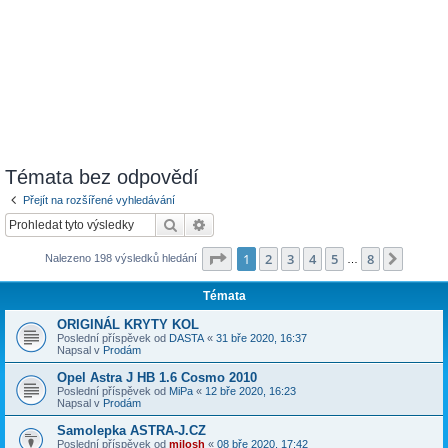
Témata bez odpovědí
Přejít na rozšířené vyhledávání
Hledat
Pokročilé hledání
Stránka
1
z
8
1
2
3
4
5
8
Další
Nalezeno 198 výsledků hledání
…
Témata
ORIGINÁL KRYTY KOL
Poslední příspěvek od
DASTA
«
31 bře 2020, 16:37
Napsal v
Prodám
Opel Astra J HB 1.6 Cosmo 2010
Poslední příspěvek od
MiPa
«
12 bře 2020, 16:23
Napsal v
Prodám
Samolepka ASTRA-J.CZ
Poslední příspěvek od
milosh
«
08 bře 2020, 17:42