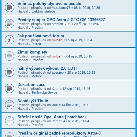
Snímač polohy plynového pedálu
Poslední příspěvek od
Marabene77
«
08 lis 2019, 19:36
Napsal v
Elektroinstalace
Predný spojler OPC Astra J GTC GM 13346627
Poslední příspěvek od
preston1793
«
20 říj 2019, 08:47
Napsal v
Prodám
Jak používat nové forum
Poslední příspěvek od
milosh
«
05 říj 2019, 10:54
Napsal v
Pokec
Zimní komplety
Poslední příspěvek od
milosh
«
04 říj 2019, 16:15
Napsal v
Prodám
náhlý výpadek výkonu 2.0 CDTI
Poslední příspěvek od
acestep
«
20 srp 2019, 18:23
Napsal v
Motory
Dekarbonizace
Poslední příspěvek od
Xzar
«
12 srp 2019, 13:45
Napsal v
Technická Sekce
Nosič lyží Thule
Poslední příspěvek od
jack
«
14 črc 2019, 10:00
Napsal v
Prodám
Střešní nosič Opel Astra j hatchback
Poslední příspěvek od
Petr
«
04 črc 2019, 11:04
Napsal v
Prodám
Predám originál zadné reproduktory Astra-J