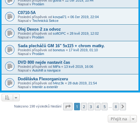
Poslední příspěvek od
gotha
«
12 čer 2019, 10:44
Napsal v
Prodám
C0710-5A
Poslední příspěvek od
kovpal71
«
06 čer 2019, 22:04
Napsal v
Technická Sekce
Olej Dexos 2 za odvoz
Poslední příspěvek od
softOPC
«
28 kvě 2019, 12:02
Napsal v
Prodám
Sada plecháčů GM 16" 5x115 + chrom matky.
Poslední příspěvek od
bonetus
«
17 kvě 2019, 01:10
Napsal v
Prodám
DVD 800 nejde nastavit čas
Poslední příspěvek od
MiPa
«
13 kvě 2019, 16:06
Napsal v
Autohifi a navigace
Dodělávka Flexorganizeru
Poslední příspěvek od
h4nz3k
«
28 dub 2019, 21:54
Napsal v
Interiér a exteriér
Stránka
1
z
8
1
2
3
4
5
8
Další
Nalezeno 198 výsledků hledání
…
Přejít na