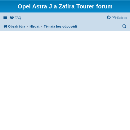
Opel Astra J a Zafira Tourer forum
FAQ
Přihlásit se
H
Obsah fóra
Hledat
Témata bez odpovědí
l
e
d
a
t