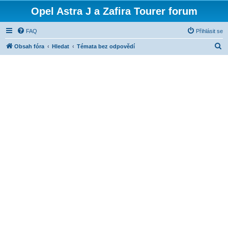
Opel Astra J a Zafira Tourer forum
FAQ
Přihlásit se
H
Obsah fóra
Hledat
Témata bez odpovědí
l
e
d
a
t