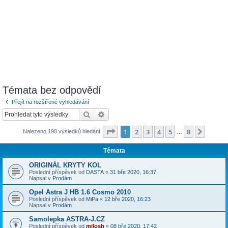
Témata bez odpovědí
Přejít na rozšířené vyhledávání
Hledat
Pokročilé hledání
Stránka
1
z
8
1
2
3
4
5
8
Další
Nalezeno 198 výsledků hledání
…
Témata
ORIGINÁL KRYTY KOL
Poslední příspěvek od
DASTA
«
31 bře 2020, 16:37
Napsal v
Prodám
Opel Astra J HB 1.6 Cosmo 2010
Poslední příspěvek od
MiPa
«
12 bře 2020, 16:23
Napsal v
Prodám
Samolepka ASTRA-J.CZ
Poslední příspěvek od
milosh
«
08 bře 2020, 17:42