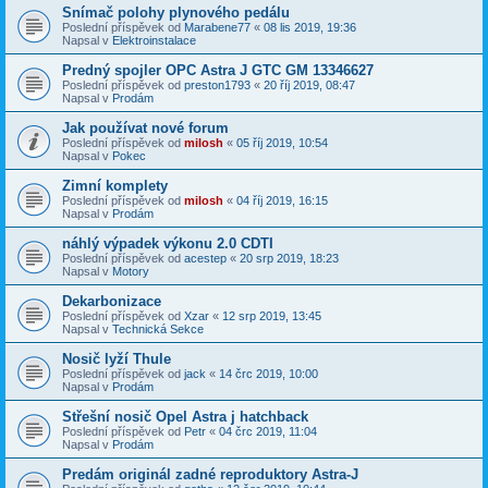
Snímač polohy plynového pedálu
Poslední příspěvek od
Marabene77
«
08 lis 2019, 19:36
Napsal v
Elektroinstalace
Predný spojler OPC Astra J GTC GM 13346627
Poslední příspěvek od
preston1793
«
20 říj 2019, 08:47
Napsal v
Prodám
Jak používat nové forum
Poslední příspěvek od
milosh
«
05 říj 2019, 10:54
Napsal v
Pokec
Zimní komplety
Poslední příspěvek od
milosh
«
04 říj 2019, 16:15
Napsal v
Prodám
náhlý výpadek výkonu 2.0 CDTI
Poslední příspěvek od
acestep
«
20 srp 2019, 18:23
Napsal v
Motory
Dekarbonizace
Poslední příspěvek od
Xzar
«
12 srp 2019, 13:45
Napsal v
Technická Sekce
Nosič lyží Thule
Poslední příspěvek od
jack
«
14 črc 2019, 10:00
Napsal v
Prodám
Střešní nosič Opel Astra j hatchback
Poslední příspěvek od
Petr
«
04 črc 2019, 11:04
Napsal v
Prodám
Predám originál zadné reproduktory Astra-J