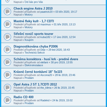
Napsal v
Od nás pro Vás
Check engine Astra J 2010
Poslední příspěvek od
paatrick20
«
03 bře 2020, 19:17
Napsal v
Motory
Mastné fleky kufr - 1,7 CDTI
Poslední příspěvek od
maximus
«
01 bře 2020, 13:13
Napsal v
Motory
Střešní nosič sports tourer
Poslední příspěvek od
kuba182
«
17 úno 2020, 12:54
Napsal v
Koupím
Diagnostikována chyba P2006
Poslední příspěvek od
Dejv
«
29 led 2020, 16:43
Napsal v
Technická Sekce
Schéma konektora - husí krk - predné dvere
Poslední příspěvek od
elefant
«
30 pro 2019, 13:55
Napsal v
Elektroinstalace
Krásné černé konkávní 18" 5x115
Poslední příspěvek od
Ascona20
«
28 lis 2019, 23:46
Napsal v
Prodám
Opel Astra J ST 1.7CDTI 2012
Poslední příspěvek od
the_klima
«
26 lis 2019, 15:45
Napsal v
Prodám
Radio CD 400
Poslední příspěvek od
Radekd
«
24 lis 2019, 15:02
Napsal v
Prodám