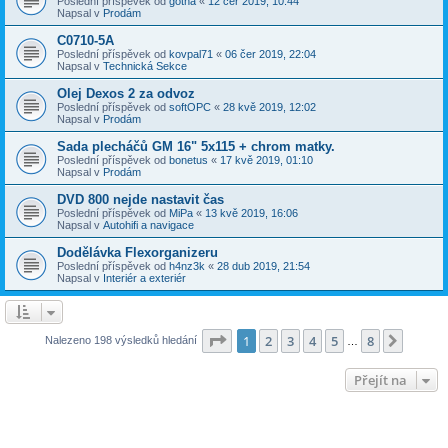
Poslední příspěvek od
gotha
«
12 čer 2019, 10:44
Napsal v
Prodám
C0710-5A
Poslední příspěvek od
kovpal71
«
06 čer 2019, 22:04
Napsal v
Technická Sekce
Olej Dexos 2 za odvoz
Poslední příspěvek od
softOPC
«
28 kvě 2019, 12:02
Napsal v
Prodám
Sada plecháčů GM 16" 5x115 + chrom matky.
Poslední příspěvek od
bonetus
«
17 kvě 2019, 01:10
Napsal v
Prodám
DVD 800 nejde nastavit čas
Poslední příspěvek od
MiPa
«
13 kvě 2019, 16:06
Napsal v
Autohifi a navigace
Dodělávka Flexorganizeru
Poslední příspěvek od
h4nz3k
«
28 dub 2019, 21:54
Napsal v
Interiér a exteriér
Stránka
1
z
8
1
2
3
4
5
8
Další
Nalezeno 198 výsledků hledání
…
Přejít na