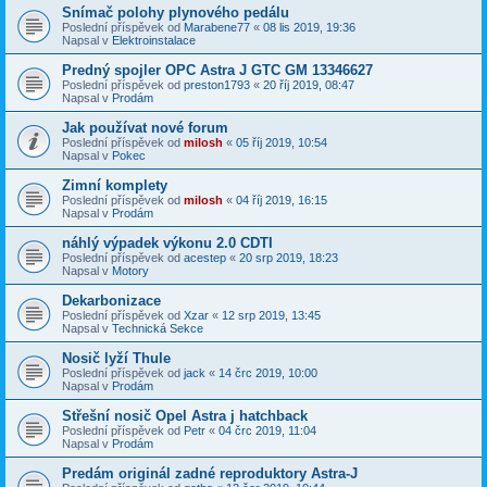
Snímač polohy plynového pedálu
Poslední příspěvek od
Marabene77
«
08 lis 2019, 19:36
Napsal v
Elektroinstalace
Predný spojler OPC Astra J GTC GM 13346627
Poslední příspěvek od
preston1793
«
20 říj 2019, 08:47
Napsal v
Prodám
Jak používat nové forum
Poslední příspěvek od
milosh
«
05 říj 2019, 10:54
Napsal v
Pokec
Zimní komplety
Poslední příspěvek od
milosh
«
04 říj 2019, 16:15
Napsal v
Prodám
náhlý výpadek výkonu 2.0 CDTI
Poslední příspěvek od
acestep
«
20 srp 2019, 18:23
Napsal v
Motory
Dekarbonizace
Poslední příspěvek od
Xzar
«
12 srp 2019, 13:45
Napsal v
Technická Sekce
Nosič lyží Thule
Poslední příspěvek od
jack
«
14 črc 2019, 10:00
Napsal v
Prodám
Střešní nosič Opel Astra j hatchback
Poslední příspěvek od
Petr
«
04 črc 2019, 11:04
Napsal v
Prodám
Predám originál zadné reproduktory Astra-J