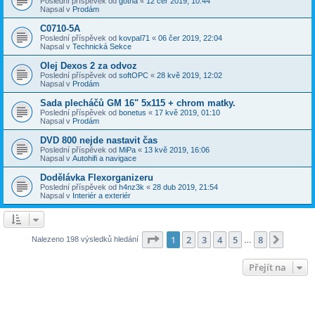
Poslední příspěvek od
gotha
«
12 čer 2019, 10:44
Napsal v
Prodám
C0710-5A
Poslední příspěvek od
kovpal71
«
06 čer 2019, 22:04
Napsal v
Technická Sekce
Olej Dexos 2 za odvoz
Poslední příspěvek od
softOPC
«
28 kvě 2019, 12:02
Napsal v
Prodám
Sada plecháčů GM 16" 5x115 + chrom matky.
Poslední příspěvek od
bonetus
«
17 kvě 2019, 01:10
Napsal v
Prodám
DVD 800 nejde nastavit čas
Poslední příspěvek od
MiPa
«
13 kvě 2019, 16:06
Napsal v
Autohifi a navigace
Dodělávka Flexorganizeru
Poslední příspěvek od
h4nz3k
«
28 dub 2019, 21:54
Napsal v
Interiér a exteriér
Stránka
1
z
8
1
2
3
4
5
8
Další
Nalezeno 198 výsledků hledání
…
Přejít na