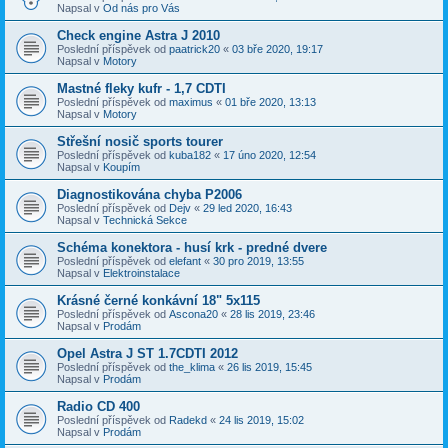
Napsal v
Od nás pro Vás
Check engine Astra J 2010
Poslední příspěvek od
paatrick20
«
03 bře 2020, 19:17
Napsal v
Motory
Mastné fleky kufr - 1,7 CDTI
Poslední příspěvek od
maximus
«
01 bře 2020, 13:13
Napsal v
Motory
Střešní nosič sports tourer
Poslední příspěvek od
kuba182
«
17 úno 2020, 12:54
Napsal v
Koupím
Diagnostikována chyba P2006
Poslední příspěvek od
Dejv
«
29 led 2020, 16:43
Napsal v
Technická Sekce
Schéma konektora - husí krk - predné dvere
Poslední příspěvek od
elefant
«
30 pro 2019, 13:55
Napsal v
Elektroinstalace
Krásné černé konkávní 18" 5x115
Poslední příspěvek od
Ascona20
«
28 lis 2019, 23:46
Napsal v
Prodám
Opel Astra J ST 1.7CDTI 2012
Poslední příspěvek od
the_klima
«
26 lis 2019, 15:45
Napsal v
Prodám
Radio CD 400
Poslední příspěvek od
Radekd
«
24 lis 2019, 15:02
Napsal v
Prodám