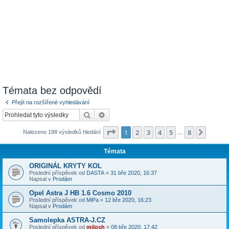
Témata bez odpovědí
Přejít na rozšířené vyhledávání
Hledat
Pokročilé hledání
Stránka
1
z
8
1
2
3
4
5
8
Další
Nalezeno 198 výsledků hledání
…
Témata
ORIGINÁL KRYTY KOL
Poslední příspěvek od
DASTA
«
31 bře 2020, 16:37
Napsal v
Prodám
Opel Astra J HB 1.6 Cosmo 2010
Poslední příspěvek od
MiPa
«
12 bře 2020, 16:23
Napsal v
Prodám
Samolepka ASTRA-J.CZ
Poslední příspěvek od
milosh
«
08 bře 2020, 17:42