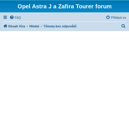
Opel Astra J a Zafira Tourer forum
FAQ
Přihlásit se
H
Obsah fóra
Hledat
Témata bez odpovědí
l
e
d
a
t