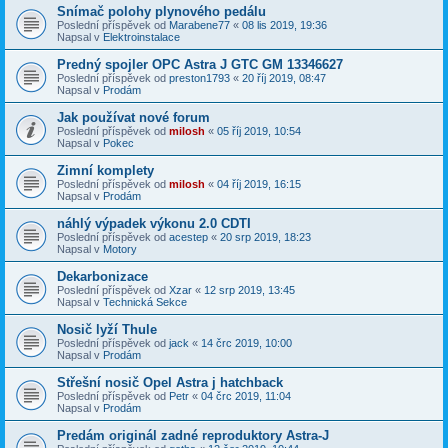
Snímač polohy plynového pedálu
Poslední příspěvek od
Marabene77
«
08 lis 2019, 19:36
Napsal v
Elektroinstalace
Predný spojler OPC Astra J GTC GM 13346627
Poslední příspěvek od
preston1793
«
20 říj 2019, 08:47
Napsal v
Prodám
Jak používat nové forum
Poslední příspěvek od
milosh
«
05 říj 2019, 10:54
Napsal v
Pokec
Zimní komplety
Poslední příspěvek od
milosh
«
04 říj 2019, 16:15
Napsal v
Prodám
náhlý výpadek výkonu 2.0 CDTI
Poslední příspěvek od
acestep
«
20 srp 2019, 18:23
Napsal v
Motory
Dekarbonizace
Poslední příspěvek od
Xzar
«
12 srp 2019, 13:45
Napsal v
Technická Sekce
Nosič lyží Thule
Poslední příspěvek od
jack
«
14 črc 2019, 10:00
Napsal v
Prodám
Střešní nosič Opel Astra j hatchback
Poslední příspěvek od
Petr
«
04 črc 2019, 11:04
Napsal v
Prodám
Predám originál zadné reproduktory Astra-J