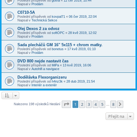
Poslední příspěvek od
gotha
«
12 čer 2019, 10:44
Napsal v
Prodám
C0710-5A
Poslední příspěvek od
kovpal71
«
06 čer 2019, 22:04
Napsal v
Technická Sekce
Olej Dexos 2 za odvoz
Poslední příspěvek od
softOPC
«
28 kvě 2019, 12:02
Napsal v
Prodám
Sada plecháčů GM 16" 5x115 + chrom matky.
Poslední příspěvek od
bonetus
«
17 kvě 2019, 01:10
Napsal v
Prodám
DVD 800 nejde nastavit čas
Poslední příspěvek od
MiPa
«
13 kvě 2019, 16:06
Napsal v
Autohifi a navigace
Dodělávka Flexorganizeru
Poslední příspěvek od
h4nz3k
«
28 dub 2019, 21:54
Napsal v
Interiér a exteriér
Stránka
1
z
8
1
2
3
4
5
8
Další
Nalezeno 198 výsledků hledání
…
Přejít na