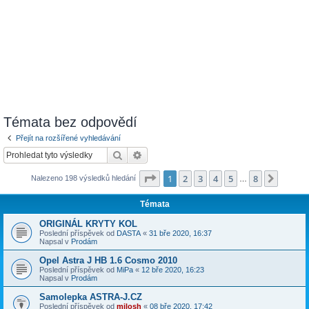
Témata bez odpovědí
Přejít na rozšířené vyhledávání
Hledat
Pokročilé hledání
Stránka
1
z
8
1
2
3
4
5
8
Další
Nalezeno 198 výsledků hledání
…
Témata
ORIGINÁL KRYTY KOL
Poslední příspěvek od
DASTA
«
31 bře 2020, 16:37
Napsal v
Prodám
Opel Astra J HB 1.6 Cosmo 2010
Poslední příspěvek od
MiPa
«
12 bře 2020, 16:23
Napsal v
Prodám
Samolepka ASTRA-J.CZ
Poslední příspěvek od
milosh
«
08 bře 2020, 17:42