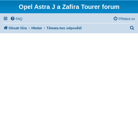
Opel Astra J a Zafira Tourer forum
FAQ
Přihlásit se
H
Obsah fóra
Hledat
Témata bez odpovědí
l
e
d
a
t