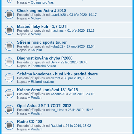
Napsal v
Od nás pro Vás
Check engine Astra J 2010
Poslední příspěvek od
paatrick20
«
03 bře 2020, 19:17
Napsal v
Motory
Mastné fleky kufr - 1,7 CDTI
Poslední příspěvek od
maximus
«
01 bře 2020, 13:13
Napsal v
Motory
Střešní nosič sports tourer
Poslední příspěvek od
kuba182
«
17 úno 2020, 12:54
Napsal v
Koupím
Diagnostikována chyba P2006
Poslední příspěvek od
Dejv
«
29 led 2020, 16:43
Napsal v
Technická Sekce
Schéma konektora - husí krk - predné dvere
Poslední příspěvek od
elefant
«
30 pro 2019, 13:55
Napsal v
Elektroinstalace
Krásné černé konkávní 18" 5x115
Poslední příspěvek od
Ascona20
«
28 lis 2019, 23:46
Napsal v
Prodám
Opel Astra J ST 1.7CDTI 2012
Poslední příspěvek od
the_klima
«
26 lis 2019, 15:45
Napsal v
Prodám
Radio CD 400
Poslední příspěvek od
Radekd
«
24 lis 2019, 15:02
Napsal v
Prodám