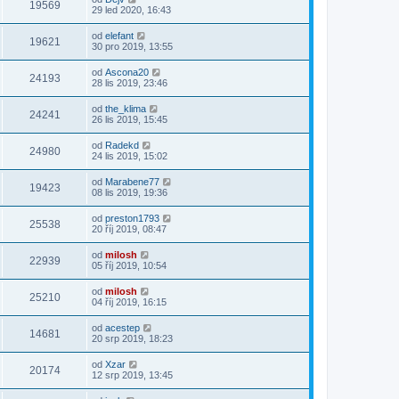
19569
29 led 2020, 16:43
od
elefant
19621
30 pro 2019, 13:55
od
Ascona20
24193
28 lis 2019, 23:46
od
the_klima
24241
26 lis 2019, 15:45
od
Radekd
24980
24 lis 2019, 15:02
od
Marabene77
19423
08 lis 2019, 19:36
od
preston1793
25538
20 říj 2019, 08:47
od
milosh
22939
05 říj 2019, 10:54
od
milosh
25210
04 říj 2019, 16:15
od
acestep
14681
20 srp 2019, 18:23
od
Xzar
20174
12 srp 2019, 13:45