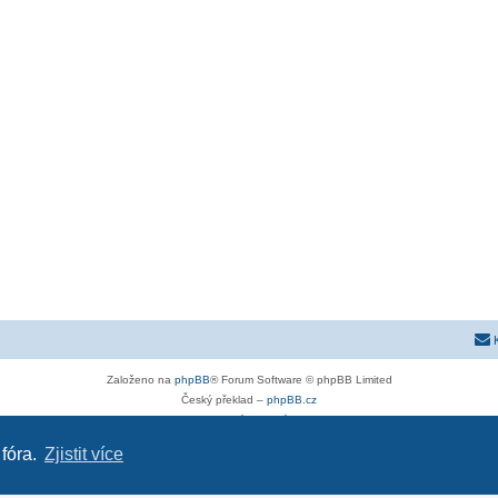
Založeno na
phpBB
® Forum Software © phpBB Limited
Český překlad –
phpBB.cz
Soukromí
|
Podmínky
 fóra.
Zjistit více
ra-g.cz
|
opel-astra-h.cz
|
opel-forum.cz
|
chevroletclub.cz
|
hyundaiclub.net
|
club-fiat.com
|
kia-cl