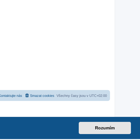
Kontaktujte nás
Smazat cookies
Všechny časy jsou v
UTC+02:00
Rozumím
ub.net
|
suzuki-forum.cz