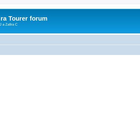
ira Tourer forum
J a Zafira C