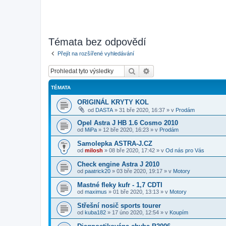
Témata bez odpovědí
Přejít na rozšířené vyhledávání
Hledat
Pokročilé hledání
TÉMATA
ORIGINÁL KRYTY KOL
od
DASTA
»
31 bře 2020, 16:37
» v
Prodám
Opel Astra J HB 1.6 Cosmo 2010
od
MiPa
»
12 bře 2020, 16:23
» v
Prodám
Samolepka ASTRA-J.CZ
od
milosh
»
08 bře 2020, 17:42
» v
Od nás pro Vás
Check engine Astra J 2010
od
paatrick20
»
03 bře 2020, 19:17
» v
Motory
Mastné fleky kufr - 1,7 CDTI
od
maximus
»
01 bře 2020, 13:13
» v
Motory
Střešní nosič sports tourer
od
kuba182
»
17 úno 2020, 12:54
» v
Koupím