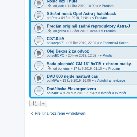
Nosič lyží Thule
od
jack
»
14 črc 2019, 10:00
» v
Prodám
Střešní nosič Opel Astra j hatchback
od
Petr
»
04 črc 2019, 11:04
» v
Prodám
Predám originál zadné reproduktory Astra-J
od
gotha
»
12 čer 2019, 10:44
» v
Prodám
C0710-5A
od
kovpal71
»
06 čer 2019, 22:04
» v
Technická Sekce
Olej Dexos 2 za odvoz
od
softOPC
»
28 kvě 2019, 12:02
» v
Prodám
Sada plecháčů GM 16" 5x115 + chrom matky.
od
bonetus
»
17 kvě 2019, 01:10
» v
Prodám
DVD 800 nejde nastavit čas
od
MiPa
»
13 kvě 2019, 16:06
» v
Autohifi a navigace
Dodělávka Flexorganizeru
od
h4nz3k
»
28 dub 2019, 21:54
» v
Interiér a exteriér
Přejít na rozšířené vyhledávání