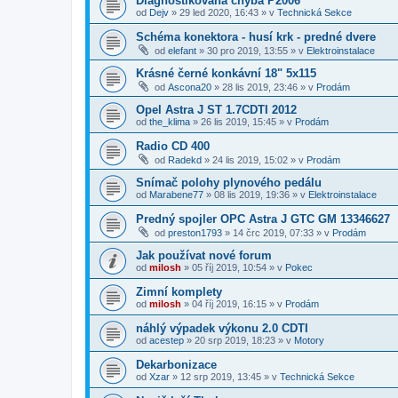
Diagnostikována chyba P2006
od
Dejv
»
29 led 2020, 16:43
» v
Technická Sekce
Schéma konektora - husí krk - predné dvere
od
elefant
»
30 pro 2019, 13:55
» v
Elektroinstalace
Krásné černé konkávní 18" 5x115
od
Ascona20
»
28 lis 2019, 23:46
» v
Prodám
Opel Astra J ST 1.7CDTI 2012
od
the_klima
»
26 lis 2019, 15:45
» v
Prodám
Radio CD 400
od
Radekd
»
24 lis 2019, 15:02
» v
Prodám
Snímač polohy plynového pedálu
od
Marabene77
»
08 lis 2019, 19:36
» v
Elektroinstalace
Predný spojler OPC Astra J GTC GM 13346627
od
preston1793
»
14 črc 2019, 07:33
» v
Prodám
Jak používat nové forum
od
milosh
»
05 říj 2019, 10:54
» v
Pokec
Zimní komplety
od
milosh
»
04 říj 2019, 16:15
» v
Prodám
náhlý výpadek výkonu 2.0 CDTI
od
acestep
»
20 srp 2019, 18:23
» v
Motory
Dekarbonizace
od
Xzar
»
12 srp 2019, 13:45
» v
Technická Sekce