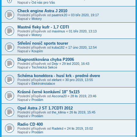
Napsal v
Od nás pro Vás
Check engine Astra J 2010
Poslední příspěvek od
paatrick20
«
03 bře 2020, 19:17
Napsal v
Motory
Mastné fleky kufr - 1,7 CDTI
Poslední příspěvek od
maximus
«
01 bře 2020, 13:13
Napsal v
Motory
Střešní nosič sports tourer
Poslední příspěvek od
kuba182
«
17 úno 2020, 12:54
Napsal v
Koupím
Diagnostikována chyba P2006
Poslední příspěvek od
Dejv
«
29 led 2020, 16:43
Napsal v
Technická Sekce
Schéma konektora - husí krk - predné dvere
Poslední příspěvek od
elefant
«
30 pro 2019, 13:55
Napsal v
Elektroinstalace
Krásné černé konkávní 18" 5x115
Poslední příspěvek od
Ascona20
«
28 lis 2019, 23:46
Napsal v
Prodám
Opel Astra J ST 1.7CDTI 2012
Poslední příspěvek od
the_klima
«
26 lis 2019, 15:45
Napsal v
Prodám
Radio CD 400
Poslední příspěvek od
Radekd
«
24 lis 2019, 15:02
Napsal v
Prodám