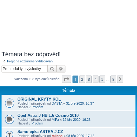
Témata bez odpovědí
Přejít na rozšířené vyhledávání
Hledat
Pokročilé hledání
Stránka
1
z
8
1
2
3
4
5
8
Další
Nalezeno 198 výsledků hledání
…
Témata
ORIGINÁL KRYTY KOL
Poslední příspěvek od
DASTA
«
31 bře 2020, 16:37
Napsal v
Prodám
Opel Astra J HB 1.6 Cosmo 2010
Poslední příspěvek od
MiPa
«
12 bře 2020, 16:23
Napsal v
Prodám
Samolepka ASTRA-J.CZ
Poslední příspěvek od
milosh
«
08 bře 2020, 17:42