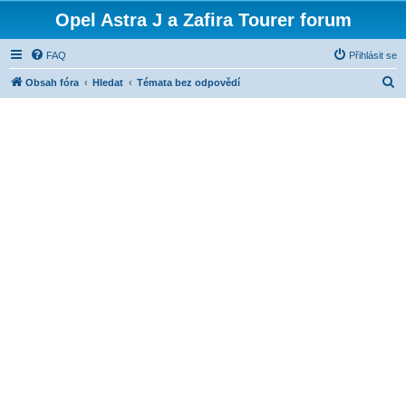
Opel Astra J a Zafira Tourer forum
FAQ
Přihlásit se
H
Obsah fóra
Hledat
Témata bez odpovědí
l
e
d
a
t