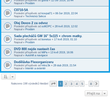
Poslední příspěvek od
gotha
«
12 čer 2019, 10:44
Napsal v
Prodám
C0710-5A
Poslední příspěvek od
kovpal71
«
06 čer 2019, 22:04
Napsal v
Technická Sekce
Olej Dexos 2 za odvoz
Poslední příspěvek od
softOPC
«
28 kvě 2019, 12:02
Napsal v
Prodám
Sada plecháčů GM 16" 5x115 + chrom matky.
Poslední příspěvek od
bonetus
«
17 kvě 2019, 01:10
Napsal v
Prodám
DVD 800 nejde nastavit čas
Poslední příspěvek od
MiPa
«
13 kvě 2019, 16:06
Napsal v
Autohifi a navigace
Dodělávka Flexorganizeru
Poslední příspěvek od
h4nz3k
«
28 dub 2019, 21:54
Napsal v
Interiér a exteriér
Stránka
1
z
8
1
2
3
4
5
8
Další
Nalezeno 198 výsledků hledání
…
Přejít na