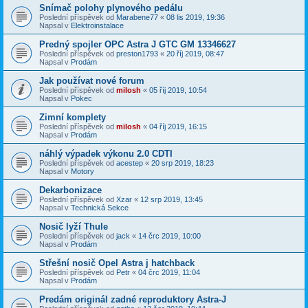
Snímač polohy plynového pedálu
Poslední příspěvek od
Marabene77
«
08 lis 2019, 19:36
Napsal v
Elektroinstalace
Predný spojler OPC Astra J GTC GM 13346627
Poslední příspěvek od
preston1793
«
20 říj 2019, 08:47
Napsal v
Prodám
Jak používat nové forum
Poslední příspěvek od
milosh
«
05 říj 2019, 10:54
Napsal v
Pokec
Zimní komplety
Poslední příspěvek od
milosh
«
04 říj 2019, 16:15
Napsal v
Prodám
náhlý výpadek výkonu 2.0 CDTI
Poslední příspěvek od
acestep
«
20 srp 2019, 18:23
Napsal v
Motory
Dekarbonizace
Poslední příspěvek od
Xzar
«
12 srp 2019, 13:45
Napsal v
Technická Sekce
Nosič lyží Thule
Poslední příspěvek od
jack
«
14 črc 2019, 10:00
Napsal v
Prodám
Střešní nosič Opel Astra j hatchback
Poslední příspěvek od
Petr
«
04 črc 2019, 11:04
Napsal v
Prodám
Predám originál zadné reproduktory Astra-J