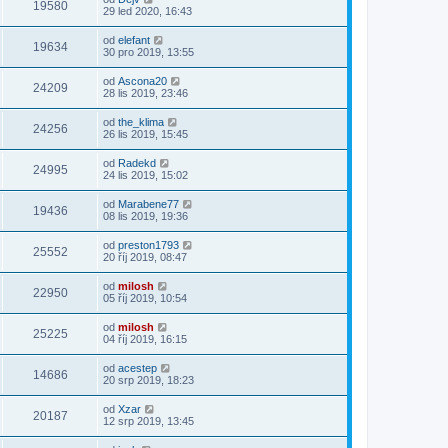
19580
29 led 2020, 16:43
od
elefant
19634
30 pro 2019, 13:55
od
Ascona20
24209
28 lis 2019, 23:46
od
the_klima
24256
26 lis 2019, 15:45
od
Radekd
24995
24 lis 2019, 15:02
od
Marabene77
19436
08 lis 2019, 19:36
od
preston1793
25552
20 říj 2019, 08:47
od
milosh
22950
05 říj 2019, 10:54
od
milosh
25225
04 říj 2019, 16:15
od
acestep
14686
20 srp 2019, 18:23
od
Xzar
20187
12 srp 2019, 13:45