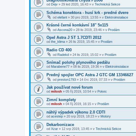
Diagnostikována chyba P2006
od
Dejv
»
29 led 2020, 16:43
» v
Technická Sekce
Schéma konektora - husí krk - predné dvere
od
elefant
»
30 pro 2019, 13:55
» v
Elektroinstalace
Krásné černé konkávní 18" 5x115
od
Ascona20
»
28 lis 2019, 23:46
» v
Prodám
Opel Astra J ST 1.7CDTI 2012
od
the_klima
»
26 lis 2019, 15:45
» v
Prodám
Radio CD 400
od
Radekd
»
24 lis 2019, 15:02
» v
Prodám
Snímač polohy plynového pedálu
od
Marabene77
»
08 lis 2019, 19:36
» v
Elektroinstalace
Predný spojler OPC Astra J GTC GM 13346627
od
preston1793
»
14 črc 2019, 07:33
» v
Prodám
Jak používat nové forum
od
milosh
»
05 říj 2019, 10:54
» v
Pokec
Zimní komplety
od
milosh
»
04 říj 2019, 16:15
» v
Prodám
náhlý výpadek výkonu 2.0 CDTI
od
acestep
»
20 srp 2019, 18:23
» v
Motory
Dekarbonizace
od
Xzar
»
12 srp 2019, 13:45
» v
Technická Sekce