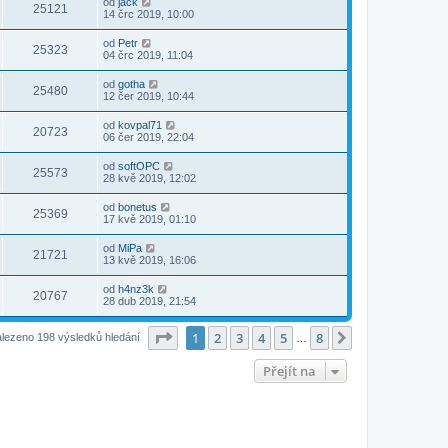
od
jack
25121
14 črc 2019, 10:00
od
Petr
25323
04 črc 2019, 11:04
od
gotha
25480
12 čer 2019, 10:44
od
kovpal71
20723
06 čer 2019, 22:04
od
softOPC
25573
28 kvě 2019, 12:02
od
bonetus
25369
17 kvě 2019, 01:10
od
MiPa
21721
13 kvě 2019, 16:06
od
h4nz3k
20767
28 dub 2019, 21:54
Stránka
1
z
8
1
2
3
4
5
8
Další
lezeno 198 výsledků hledání
…
Přejít na