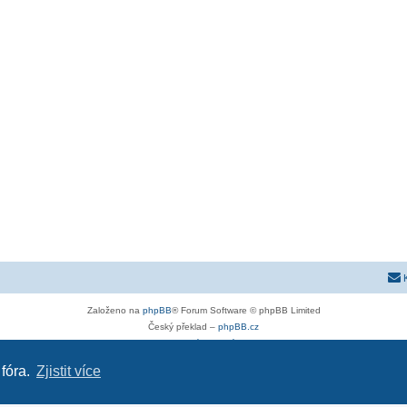
Založeno na
phpBB
® Forum Software © phpBB Limited
Český překlad –
phpBB.cz
Soukromí
|
Podmínky
 fóra.
Zjistit více
ra-g.cz
|
opel-astra-h.cz
|
opel-forum.cz
|
chevroletclub.cz
|
hyundaiclub.net
|
club-fiat.com
|
kia-cl