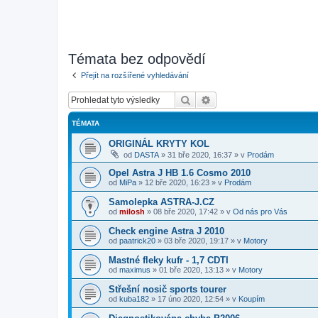
Témata bez odpovědí
Přejít na rozšířené vyhledávání
Hledat
Pokročilé hledání
TÉMATA
ORIGINÁL KRYTY KOL
od
DASTA
»
31 bře 2020, 16:37
» v
Prodám
Opel Astra J HB 1.6 Cosmo 2010
od
MiPa
»
12 bře 2020, 16:23
» v
Prodám
Samolepka ASTRA-J.CZ
od
milosh
»
08 bře 2020, 17:42
» v
Od nás pro Vás
Check engine Astra J 2010
od
paatrick20
»
03 bře 2020, 19:17
» v
Motory
Mastné fleky kufr - 1,7 CDTI
od
maximus
»
01 bře 2020, 13:13
» v
Motory
Střešní nosič sports tourer
od
kuba182
»
17 úno 2020, 12:54
» v
Koupím