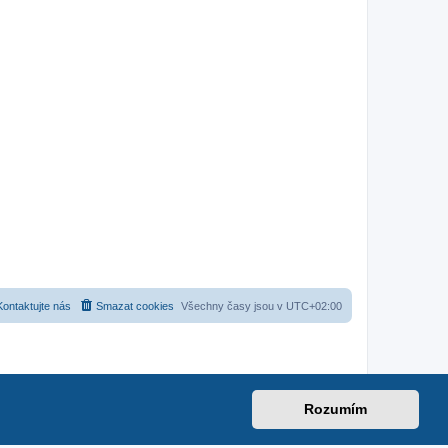
Kontaktujte nás
Smazat cookies
Všechny časy jsou v
UTC+02:00
Rozumím
ub.net
|
suzuki-forum.cz