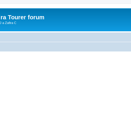
ira Tourer forum
J a Zafira C