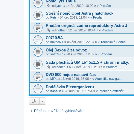
Nosič lyží Thule
od
jack
»
14 črc 2019, 10:00
» v
Prodám
Střešní nosič Opel Astra j hatchback
od
Petr
»
04 črc 2019, 11:04
» v
Prodám
Predám originál zadné reproduktory Astra-J
od
gotha
»
12 čer 2019, 10:44
» v
Prodám
C0710-5A
od
kovpal71
»
06 čer 2019, 22:04
» v
Technická Sekce
Olej Dexos 2 za odvoz
od
softOPC
»
28 kvě 2019, 12:02
» v
Prodám
Sada plecháčů GM 16" 5x115 + chrom matky.
od
bonetus
»
17 kvě 2019, 01:10
» v
Prodám
DVD 800 nejde nastavit čas
od
MiPa
»
13 kvě 2019, 16:06
» v
Autohifi a navigace
Dodělávka Flexorganizeru
od
h4nz3k
»
28 dub 2019, 21:54
» v
Interiér a exteriér
Přejít na rozšířené vyhledávání