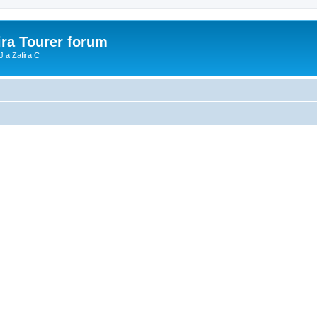
ira Tourer forum
J a Zafira C