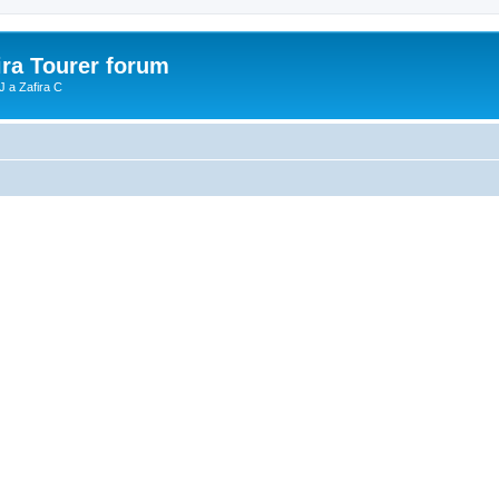
ira Tourer forum
J a Zafira C