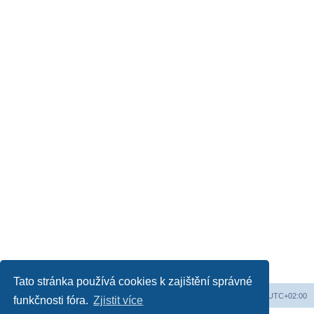
Tato stránka používá cookies k zajištění správné
Obsah fóra
Všechny časy jsou v
UTC+02:00
funkčnosti fóra.
Zjistit více