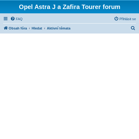
Opel Astra J a Zafira Tourer forum
FAQ
Přihlásit se
H
Obsah fóra
Hledat
Aktivní témata
l
e
d
a
t