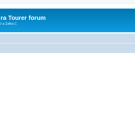
ira Tourer forum
J a Zafira C