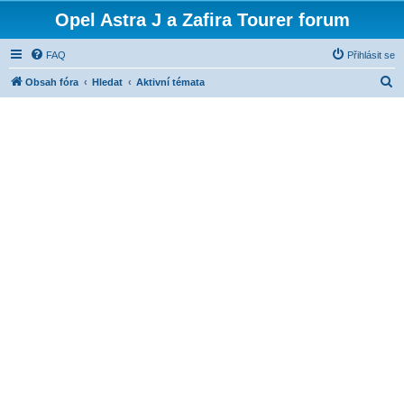
Opel Astra J a Zafira Tourer forum
FAQ
Přihlásit se
H
Obsah fóra
Hledat
Aktivní témata
l
e
d
a
t