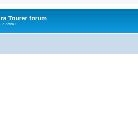
ira Tourer forum
J a Zafira C