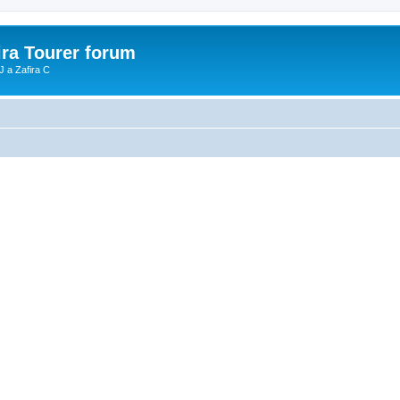
ira Tourer forum
J a Zafira C