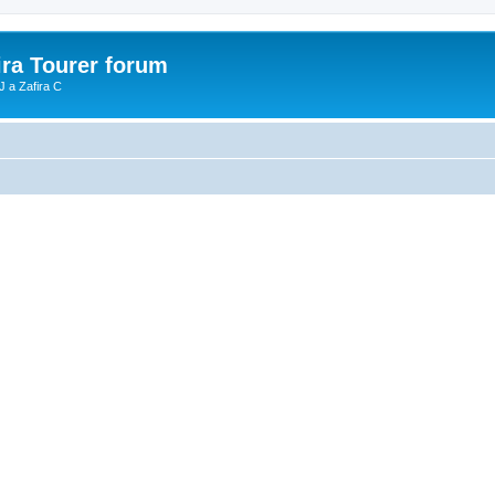
ira Tourer forum
J a Zafira C