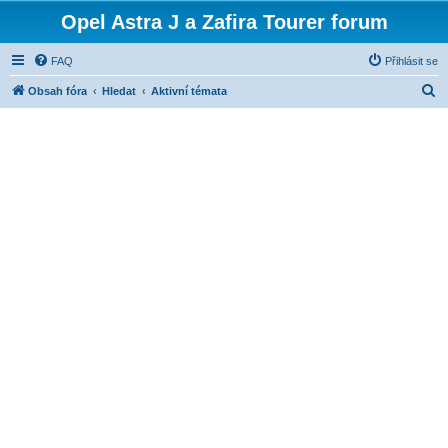
Opel Astra J a Zafira Tourer forum
FAQ
Přihlásit se
H
Obsah fóra
Hledat
Aktivní témata
l
e
d
a
t