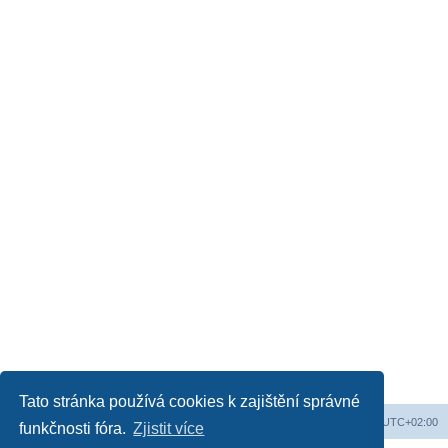
Tato stránka používá cookies k zajištění správné
Obsah fóra
Všechny časy jsou v
UTC+02:00
funkčnosti fóra.
Zjistit více