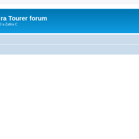
ira Tourer forum
J a Zafira C