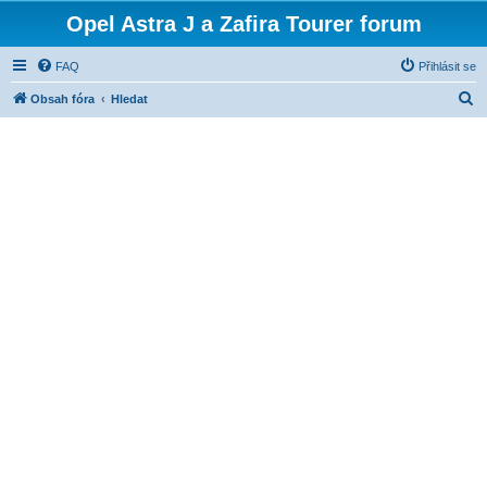
Opel Astra J a Zafira Tourer forum
FAQ
Přihlásit se
H
Obsah fóra
Hledat
l
e
d
a
t