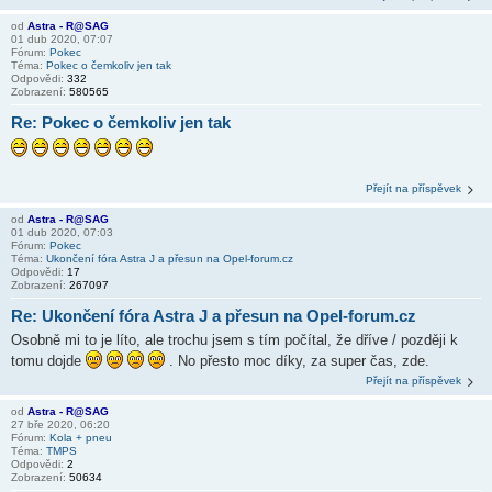
od
Astra - R@SAG
01 dub 2020, 07:07
Fórum:
Pokec
Téma:
Pokec o čemkoliv jen tak
Odpovědi:
332
Zobrazení:
580565
Re: Pokec o čemkoliv jen tak
Přejít na příspěvek
od
Astra - R@SAG
01 dub 2020, 07:03
Fórum:
Pokec
Téma:
Ukončení fóra Astra J a přesun na Opel-forum.cz
Odpovědi:
17
Zobrazení:
267097
Re: Ukončení fóra Astra J a přesun na Opel-forum.cz
Osobně mi to je líto, ale trochu jsem s tím počítal, že dříve / později k
tomu dojde
. No přesto moc díky, za super čas, zde.
Přejít na příspěvek
od
Astra - R@SAG
27 bře 2020, 06:20
Fórum:
Kola + pneu
Téma:
TMPS
Odpovědi:
2
Zobrazení:
50634