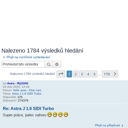
Nalezeno 1784 výsledků hledání
Přejít na rozšířené vyhledávání
Hledat
Pokročilé hledání
Stránka
1
z
179
1
2
3
4
5
179
Další
Nalezeno 1784 výsledků hledání
…
od
Astra - R@SAG
03 dub 2020, 12:44
Fórum:
Vaše auta - Club cars
Téma:
Astra J 1.6 SIDI Turbo
Odpovědi:
125
Zobrazení:
274379
Re: Astra J 1.6 SIDI Turbo
Super práce, palec nahoru
Přejít na příspěvek