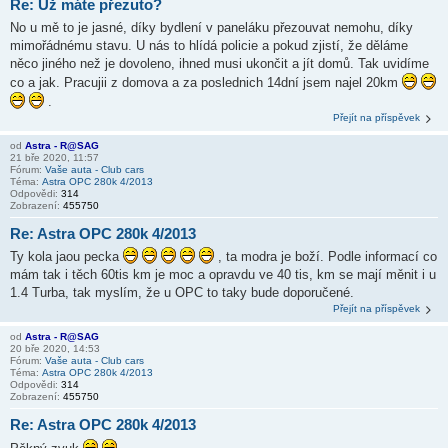
Re: Už máte přezuto?
No u mě to je jasné, díky bydlení v paneláku přezouvat nemohu, díky
mimořádnému stavu. U nás to hlídá policie a pokud zjistí, že děláme
něco jiného než je dovoleno, ihned musi ukončit a jít domů. Tak uvidíme
co a jak. Pracujii z domova a za poslednich 14dní jsem najel 20km
.
Přejít na příspěvek
od
Astra - R@SAG
21 bře 2020, 11:57
Fórum:
Vaše auta - Club cars
Téma:
Astra OPC 280k 4/2013
Odpovědi:
314
Zobrazení:
455750
Re: Astra OPC 280k 4/2013
Ty kola jaou pecka
, ta modra je boží. Podle informací co
mám tak i těch 60tis km je moc a opravdu ve 40 tis, km se mají měnit i u
1.4 Turba, tak myslím, že u OPC to taky bude doporučené.
Přejít na příspěvek
od
Astra - R@SAG
20 bře 2020, 14:53
Fórum:
Vaše auta - Club cars
Téma:
Astra OPC 280k 4/2013
Odpovědi:
314
Zobrazení:
455750
Re: Astra OPC 280k 4/2013