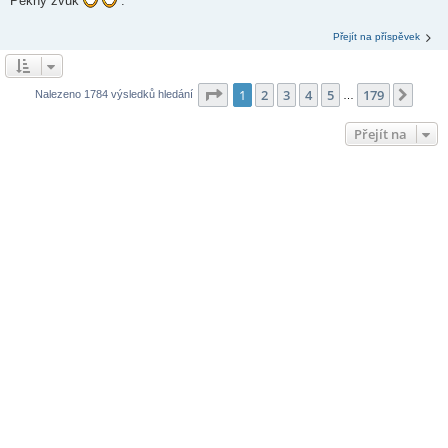
Pěkný zvuk
.
Přejít na příspěvek
Stránka
1
z
179
1
2
3
4
5
179
Další
Nalezeno 1784 výsledků hledání
…
Přejít na