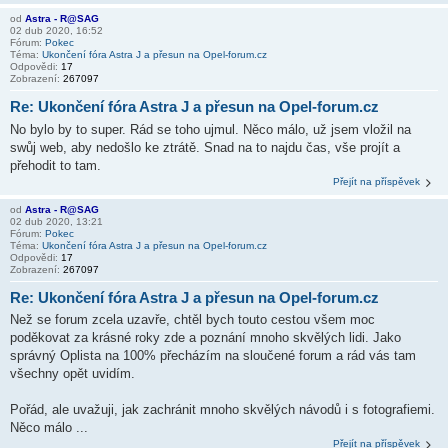
od
Astra - R@SAG
02 dub 2020, 16:52
Fórum:
Pokec
Téma:
Ukončení fóra Astra J a přesun na Opel-forum.cz
Odpovědi:
17
Zobrazení:
267097
Re: Ukončení fóra Astra J a přesun na Opel-forum.cz
No bylo by to super. Rád se toho ujmul. Něco málo, už jsem vložil na
swůj web, aby nedošlo ke ztrátě. Snad na to najdu čas, vše projít a
přehodit to tam.
Přejít na příspěvek
od
Astra - R@SAG
02 dub 2020, 13:21
Fórum:
Pokec
Téma:
Ukončení fóra Astra J a přesun na Opel-forum.cz
Odpovědi:
17
Zobrazení:
267097
Re: Ukončení fóra Astra J a přesun na Opel-forum.cz
Než se forum zcela uzavře, chtěl bych touto cestou všem moc
poděkovat za krásné roky zde a poznání mnoho skvělých lidi. Jako
správný Oplista na 100% přecházím na sloučené forum a rád vás tam
všechny opět uvidím.
Pořád, ale uvažuji, jak zachránit mnoho skvělých návodů i s fotografiemi.
Něco málo ...
Přejít na příspěvek