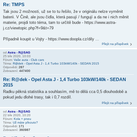
Re: TMPS
Tak jsou 2 možnosti, už se to tu řešilo, že v originálu nelze vyměnit
baterii. V Čině, ale jsou čidla, která pasují / fungují a da ne i nich měnit
materie, projdi toto téma, tam to určitě bude - https://www.astra-
j.cz/viewtopic.php?f=9&t=79
Případně koupit u Vojty - https://www.doopla.cz/dily ...
Přejít na příspěvek
od
Astra - R@SAG
25 bře 2020, 10:03
Fórum:
Vaše auta - Club cars
Téma:
R@dek - Opel Asta J - 1,4 Turbo 103kW/140k - SEDAN 2015
Odpovědi:
287
Zobrazení:
447400
Re: R@dek - Opel Asta J - 1,4 Turbo 103kW/140k - SEDAN
2015
Radku pěkná statistika a souhlasím, mě to dělá cca 0,5 dlouhodobě a
pokud jedu dlohé trasy, tak i 0,7 rozdíl.
Přejít na příspěvek
od
Astra - R@SAG
22 bře 2020, 10:20
Fórum:
Kola + pneu
Téma:
Už máte přezuto?
Odpovědi:
171
Zobrazení:
360987