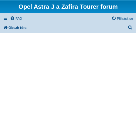
Opel Astra J a Zafira Tourer forum
FAQ
Přihlásit se
H
Obsah fóra
l
e
d
a
t