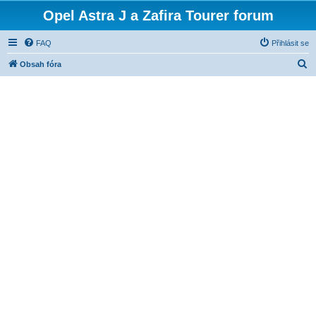
Opel Astra J a Zafira Tourer forum
FAQ
Přihlásit se
H
Obsah fóra
l
e
d
a
t