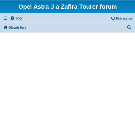
Opel Astra J a Zafira Tourer forum
FAQ
Přihlásit se
H
Obsah fóra
l
e
d
a
t