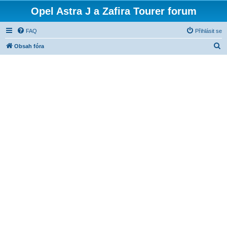
Opel Astra J a Zafira Tourer forum
FAQ
Přihlásit se
H
Obsah fóra
l
e
d
a
t