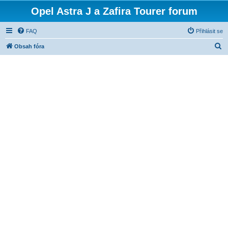
Opel Astra J a Zafira Tourer forum
FAQ
Přihlásit se
H
Obsah fóra
l
e
d
a
t