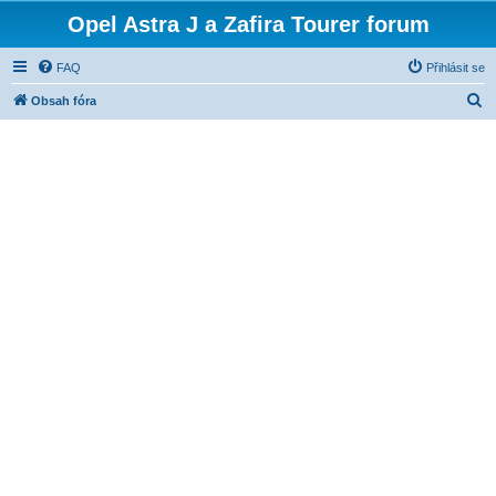
Opel Astra J a Zafira Tourer forum
FAQ
Přihlásit se
H
Obsah fóra
l
e
d
a
t