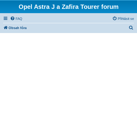
Opel Astra J a Zafira Tourer forum
FAQ
Přihlásit se
H
Obsah fóra
l
e
d
a
t