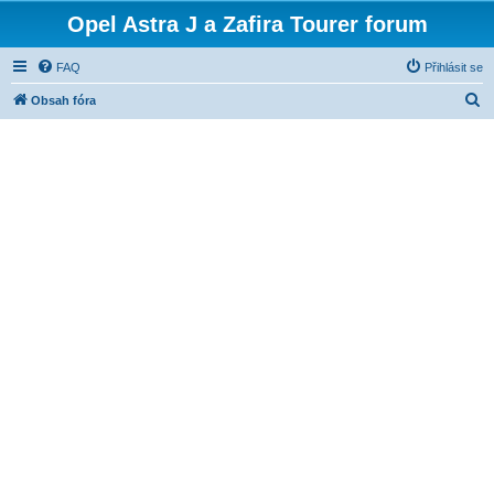
Opel Astra J a Zafira Tourer forum
FAQ
Přihlásit se
H
Obsah fóra
l
e
d
a
t