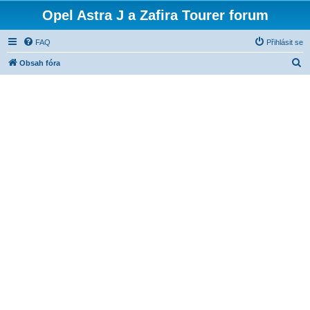
Opel Astra J a Zafira Tourer forum
FAQ
Přihlásit se
H
Obsah fóra
l
e
d
a
t