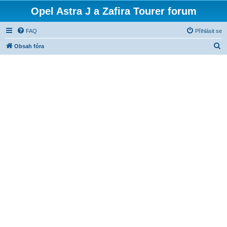
Opel Astra J a Zafira Tourer forum
FAQ
Přihlásit se
H
Obsah fóra
l
e
d
a
t