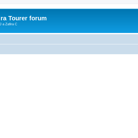
ira Tourer forum
J a Zafira C