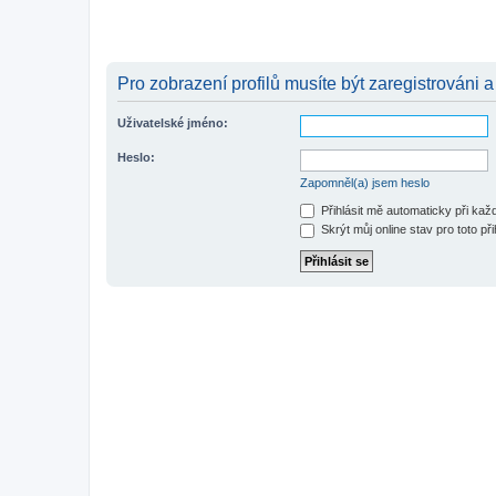
Pro zobrazení profilů musíte být zaregistrováni a
Uživatelské jméno:
Heslo:
Zapomněl(a) jsem heslo
Přihlásit mě automaticky při ka
Skrýt můj online stav pro toto při