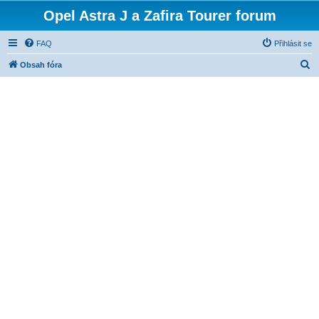
Opel Astra J a Zafira Tourer forum
FAQ
Přihlásit se
H
Obsah fóra
l
e
d
a
t