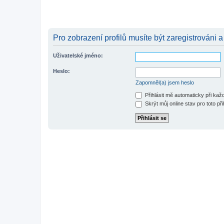
Pro zobrazení profilů musíte být zaregistrováni a
Uživatelské jméno:
Heslo:
Zapomněl(a) jsem heslo
Přihlásit mě automaticky při ka
Skrýt můj online stav pro toto při