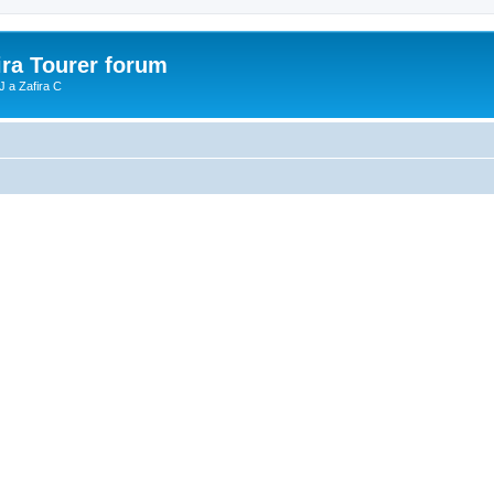
ira Tourer forum
J a Zafira C