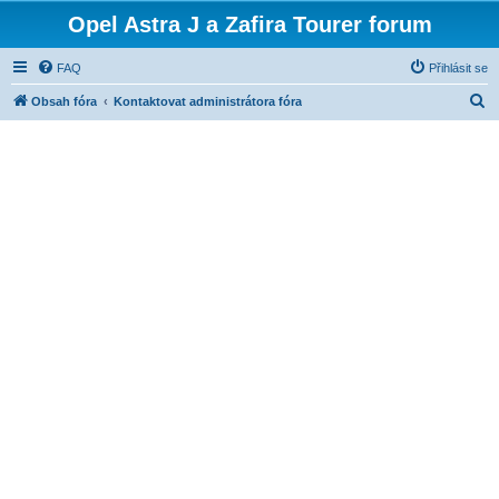
Opel Astra J a Zafira Tourer forum
FAQ
Přihlásit se
H
Obsah fóra
Kontaktovat administrátora fóra
l
e
d
a
t