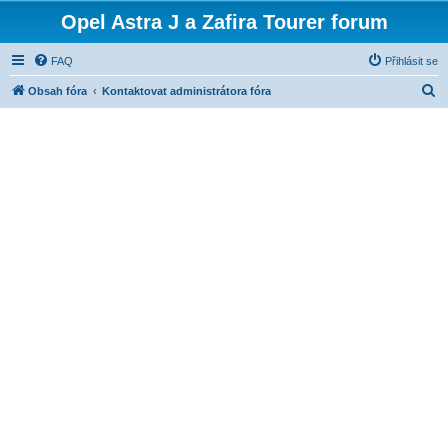
Opel Astra J a Zafira Tourer forum
FAQ
Přihlásit se
H
Obsah fóra
Kontaktovat administrátora fóra
l
e
d
a
t