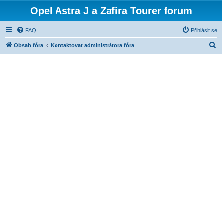
Opel Astra J a Zafira Tourer forum
FAQ
Přihlásit se
H
Obsah fóra
Kontaktovat administrátora fóra
l
e
d
a
t