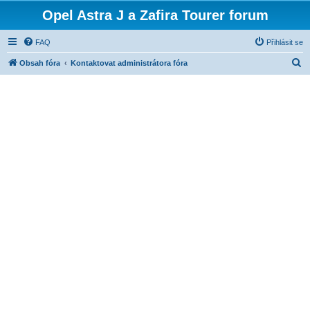
Opel Astra J a Zafira Tourer forum
FAQ
Přihlásit se
H
Obsah fóra
Kontaktovat administrátora fóra
l
e
d
a
t