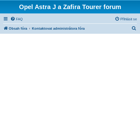
Opel Astra J a Zafira Tourer forum
FAQ
Přihlásit se
H
Obsah fóra
Kontaktovat administrátora fóra
l
e
d
a
t