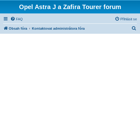
Opel Astra J a Zafira Tourer forum
FAQ
Přihlásit se
H
Obsah fóra
Kontaktovat administrátora fóra
l
e
d
a
t