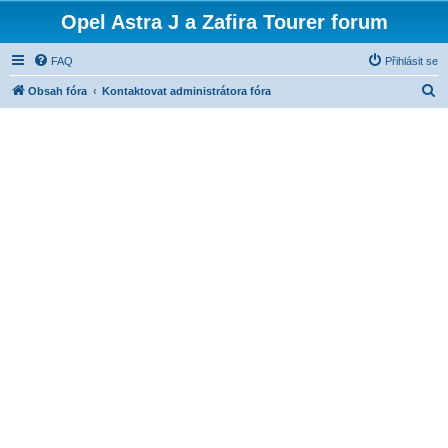
Opel Astra J a Zafira Tourer forum
FAQ
Přihlásit se
H
Obsah fóra
Kontaktovat administrátora fóra
l
e
d
a
t