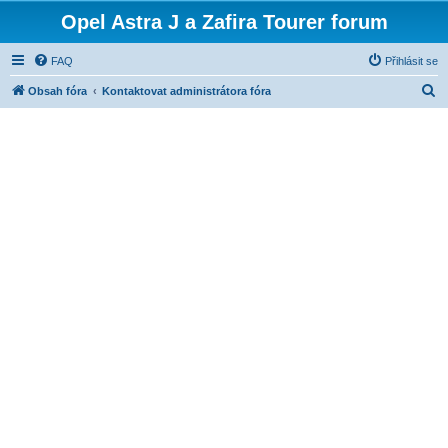
Opel Astra J a Zafira Tourer forum
FAQ
Přihlásit se
H
Obsah fóra
Kontaktovat administrátora fóra
l
e
d
a
t