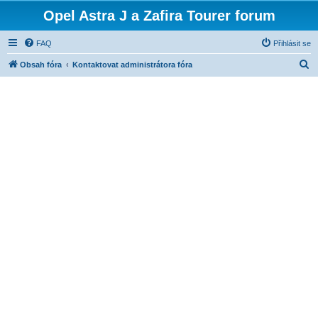
Opel Astra J a Zafira Tourer forum
FAQ
Přihlásit se
H
Obsah fóra
Kontaktovat administrátora fóra
l
e
d
a
t