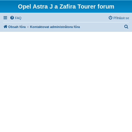
Opel Astra J a Zafira Tourer forum
FAQ
Přihlásit se
H
Obsah fóra
Kontaktovat administrátora fóra
l
e
d
a
t