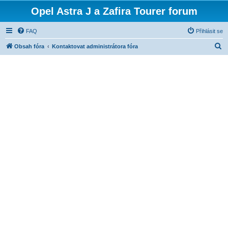
Opel Astra J a Zafira Tourer forum
FAQ
Přihlásit se
H
Obsah fóra
Kontaktovat administrátora fóra
l
e
d
a
t