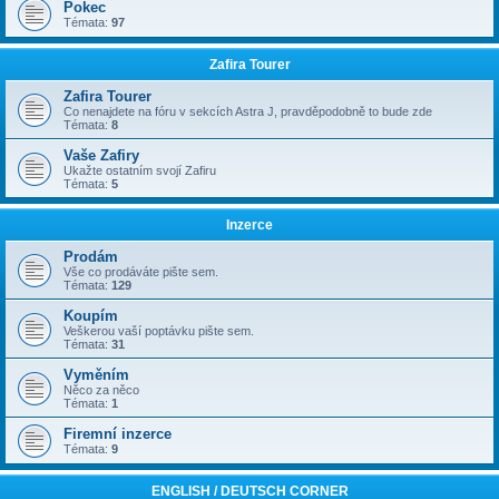
Pokec
Témata:
97
Zafira Tourer
Zafira Tourer
Co nenajdete na fóru v sekcích Astra J, pravděpodobně to bude zde
Témata:
8
Vaše Zafiry
Ukažte ostatním svojí Zafiru
Témata:
5
Inzerce
Prodám
Vše co prodáváte pište sem.
Témata:
129
Koupím
Veškerou vaší poptávku pište sem.
Témata:
31
Vyměním
Něco za něco
Témata:
1
Firemní inzerce
Témata:
9
ENGLISH / DEUTSCH CORNER