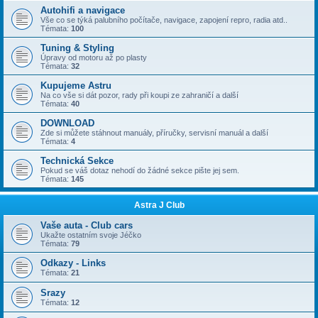
Autohifi a navigace
Vše co se týká palubního počítače, navigace, zapojení repro, radia atd..
Témata:
100
Tuning & Styling
Úpravy od motoru až po plasty
Témata:
32
Kupujeme Astru
Na co vše si dát pozor, rady při koupi ze zahraničí a další
Témata:
40
DOWNLOAD
Zde si můžete stáhnout manuály, příručky, servisní manuál a další
Témata:
4
Technická Sekce
Pokud se váš dotaz nehodí do žádné sekce pište jej sem.
Témata:
145
Astra J Club
Vaše auta - Club cars
Ukažte ostatním svoje Jéčko
Témata:
79
Odkazy - Links
Témata:
21
Srazy
Témata:
12