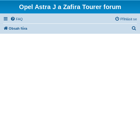
Opel Astra J a Zafira Tourer forum
FAQ
Přihlásit se
H
Obsah fóra
l
e
d
a
t