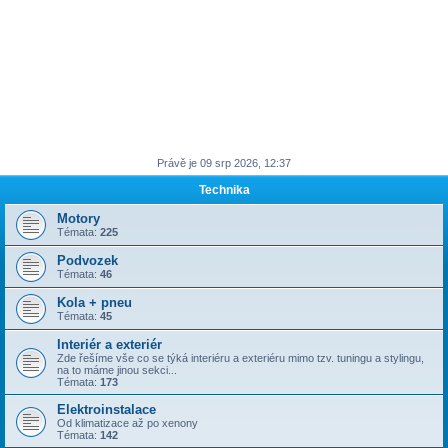
Právě je 09 srp 2026, 12:37
Technika
Motory
Témata:
225
Podvozek
Témata:
46
Kola + pneu
Témata:
45
Interiér a exteriér
Zde řešíme vše co se týká interiéru a exteriéru mimo tzv. tuningu a stylingu,
na to máme jinou sekci...
Témata:
173
Elektroinstalace
Od klimatizace až po xenony
Témata:
142