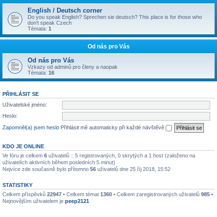
English / Deutsch corner
Do you speak English? Sprechen sie deutsch? This place is for those who
don't speak Czech
Témata:
1
Od nás pro Vás
Od nás pro Vás
Vzkazy od adminů pro členy a naopak
Témata:
16
PŘIHLÁSIT SE
Uživatelské jméno:
Heslo:
Zapomněl(a) jsem heslo
Přihlásit mě automaticky při každé návštěvě
KDO JE ONLINE
Ve fóru je celkem
6
uživatelů :: 5 registrovaných, 0 skrytých a 1 host (založeno na
uživatelích aktivních během posledních 5 minut)
Nejvíce zde současně bylo přítomno
56
uživatelů dne 25 říj 2018, 15:52
STATISTIKY
Celkem příspěvků
22947
• Celkem témat
1360
• Celkem zaregistrovaných uživatelů
985
•
Nejnovějším uživatelem je
peep2121