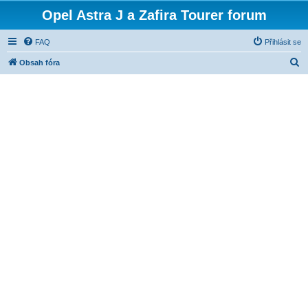
Opel Astra J a Zafira Tourer forum
FAQ
Přihlásit se
H
Obsah fóra
l
e
d
a
t