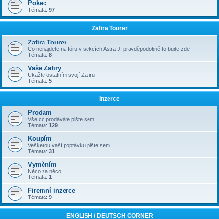
Pokec
Témata:
97
Zafira Tourer
Zafira Tourer
Co nenajdete na fóru v sekcích Astra J, pravděpodobně to bude zde
Témata:
8
Vaše Zafiry
Ukažte ostatním svojí Zafiru
Témata:
5
Inzerce
Prodám
Vše co prodáváte pište sem.
Témata:
129
Koupím
Veškerou vaší poptávku pište sem.
Témata:
31
Vyměním
Něco za něco
Témata:
1
Firemní inzerce
Témata:
9
ENGLISH / DEUTSCH CORNER