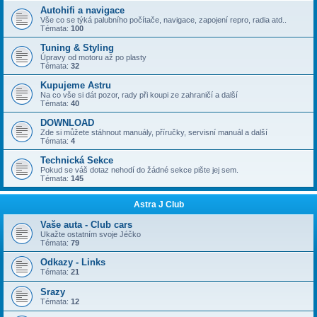
Autohifi a navigace
Vše co se týká palubního počítače, navigace, zapojení repro, radia atd..
Témata:
100
Tuning & Styling
Úpravy od motoru až po plasty
Témata:
32
Kupujeme Astru
Na co vše si dát pozor, rady při koupi ze zahraničí a další
Témata:
40
DOWNLOAD
Zde si můžete stáhnout manuály, příručky, servisní manuál a další
Témata:
4
Technická Sekce
Pokud se váš dotaz nehodí do žádné sekce pište jej sem.
Témata:
145
Astra J Club
Vaše auta - Club cars
Ukažte ostatním svoje Jéčko
Témata:
79
Odkazy - Links
Témata:
21
Srazy
Témata:
12