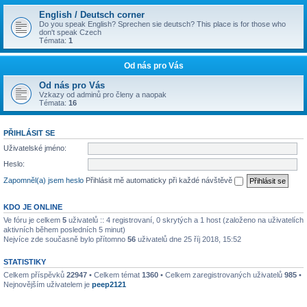
English / Deutsch corner
Do you speak English? Sprechen sie deutsch? This place is for those who
don't speak Czech
Témata:
1
Od nás pro Vás
Od nás pro Vás
Vzkazy od adminů pro členy a naopak
Témata:
16
PŘIHLÁSIT SE
Uživatelské jméno:
Heslo:
Zapomněl(a) jsem heslo
Přihlásit mě automaticky při každé návštěvě
KDO JE ONLINE
Ve fóru je celkem
5
uživatelů :: 4 registrovaní, 0 skrytých a 1 host (založeno na uživatelích
aktivních během posledních 5 minut)
Nejvíce zde současně bylo přítomno
56
uživatelů dne 25 říj 2018, 15:52
STATISTIKY
Celkem příspěvků
22947
• Celkem témat
1360
• Celkem zaregistrovaných uživatelů
985
•
Nejnovějším uživatelem je
peep2121