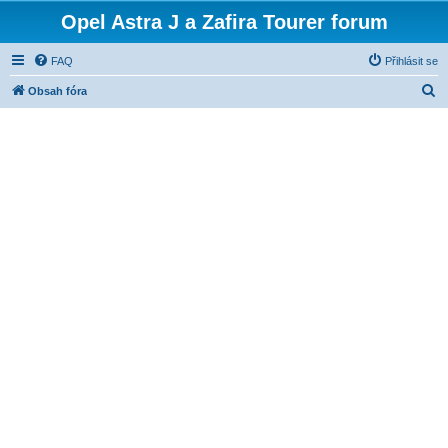
Opel Astra J a Zafira Tourer forum
FAQ
Přihlásit se
H
Obsah fóra
l
e
d
a
t