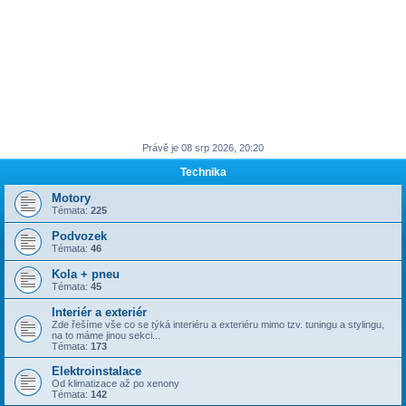
Právě je 08 srp 2026, 20:20
Technika
Motory
Témata:
225
Podvozek
Témata:
46
Kola + pneu
Témata:
45
Interiér a exteriér
Zde řešíme vše co se týká interiéru a exteriéru mimo tzv. tuningu a stylingu,
na to máme jinou sekci...
Témata:
173
Elektroinstalace
Od klimatizace až po xenony
Témata:
142