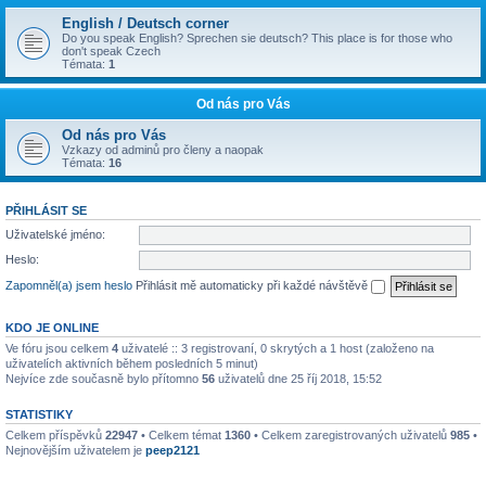
English / Deutsch corner
Do you speak English? Sprechen sie deutsch? This place is for those who
don't speak Czech
Témata:
1
Od nás pro Vás
Od nás pro Vás
Vzkazy od adminů pro členy a naopak
Témata:
16
PŘIHLÁSIT SE
Uživatelské jméno:
Heslo:
Zapomněl(a) jsem heslo
Přihlásit mě automaticky při každé návštěvě
KDO JE ONLINE
Ve fóru jsou celkem
4
uživatelé :: 3 registrovaní, 0 skrytých a 1 host (založeno na
uživatelích aktivních během posledních 5 minut)
Nejvíce zde současně bylo přítomno
56
uživatelů dne 25 říj 2018, 15:52
STATISTIKY
Celkem příspěvků
22947
• Celkem témat
1360
• Celkem zaregistrovaných uživatelů
985
•
Nejnovějším uživatelem je
peep2121