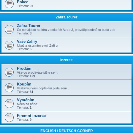
Pokec
Témata:
97
Zafira Tourer
Zafira Tourer
Co nenajdete na fóru v sekcích Astra J, pravděpodobně to bude zde
Témata:
8
Vaše Zafiry
Ukažte ostatním svojí Zafiru
Témata:
5
Inzerce
Prodám
Vše co prodáváte pište sem.
Témata:
129
Koupím
Veškerou vaší poptávku pište sem.
Témata:
31
Vyměním
Něco za něco
Témata:
1
Firemní inzerce
Témata:
9
ENGLISH / DEUTSCH CORNER