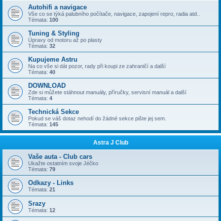
Autohifi a navigace
Vše co se týká palubního počítače, navigace, zapojení repro, radia atd..
Témata:
100
Tuning & Styling
Úpravy od motoru až po plasty
Témata:
32
Kupujeme Astru
Na co vše si dát pozor, rady při koupi ze zahraničí a další
Témata:
40
DOWNLOAD
Zde si můžete stáhnout manuály, příručky, servisní manuál a další
Témata:
4
Technická Sekce
Pokud se váš dotaz nehodí do žádné sekce pište jej sem.
Témata:
145
Astra J Club
Vaše auta - Club cars
Ukažte ostatním svoje Jéčko
Témata:
79
Odkazy - Links
Témata:
21
Srazy
Témata:
12