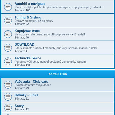
Autohifi a navigace
Vše co se týká palubního počítače, navigace, zapojení repro, radia atd..
Témata:
100
Tuning & Styling
Úpravy od motoru až po plasty
Témata:
32
Kupujeme Astru
Na co vše si dát pozor, rady při koupi ze zahraničí a další
Témata:
40
DOWNLOAD
Zde si můžete stáhnout manuály, příručky, servisní manuál a další
Témata:
4
Technická Sekce
Pokud se váš dotaz nehodí do žádné sekce pište jej sem.
Témata:
145
Astra J Club
Vaše auta - Club cars
Ukažte ostatním svoje Jéčko
Témata:
79
Odkazy - Links
Témata:
21
Srazy
Témata:
12