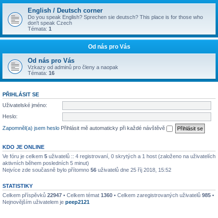
English / Deutsch corner
Do you speak English? Sprechen sie deutsch? This place is for those who
don't speak Czech
Témata:
1
Od nás pro Vás
Od nás pro Vás
Vzkazy od adminů pro členy a naopak
Témata:
16
PŘIHLÁSIT SE
Uživatelské jméno:
Heslo:
Zapomněl(a) jsem heslo
Přihlásit mě automaticky při každé návštěvě
KDO JE ONLINE
Ve fóru je celkem
5
uživatelů :: 4 registrovaní, 0 skrytých a 1 host (založeno na uživatelích
aktivních během posledních 5 minut)
Nejvíce zde současně bylo přítomno
56
uživatelů dne 25 říj 2018, 15:52
STATISTIKY
Celkem příspěvků
22947
• Celkem témat
1360
• Celkem zaregistrovaných uživatelů
985
•
Nejnovějším uživatelem je
peep2121