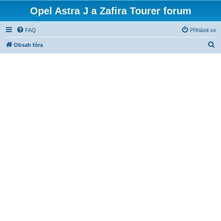
Opel Astra J a Zafira Tourer forum
FAQ
Přihlásit se
H
Obsah fóra
l
e
d
a
t