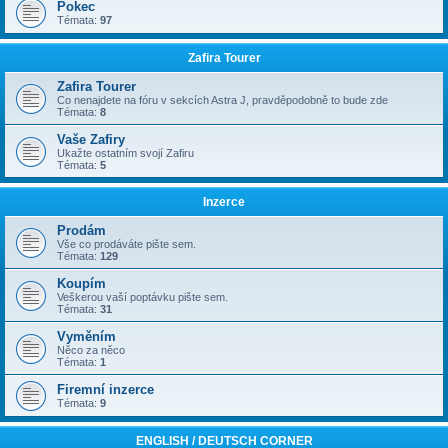
Pokec
Témata:
97
Zafira Tourer
Zafira Tourer
Co nenajdete na fóru v sekcích Astra J, pravděpodobně to bude zde
Témata:
8
Vaše Zafiry
Ukažte ostatním svojí Zafiru
Témata:
5
Inzerce
Prodám
Vše co prodáváte pište sem.
Témata:
129
Koupím
Veškerou vaší poptávku pište sem.
Témata:
31
Vyměním
Něco za něco
Témata:
1
Firemní inzerce
Témata:
9
ENGLISH / DEUTSCH CORNER