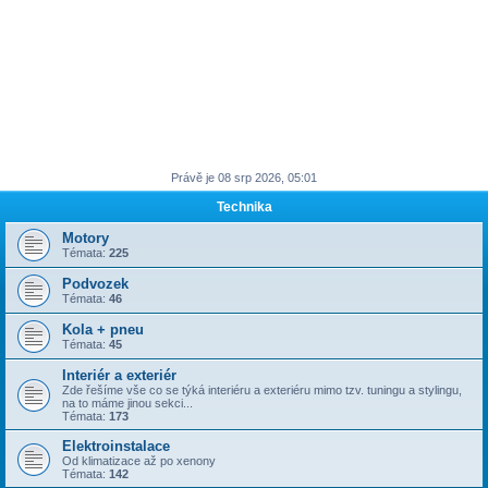
Právě je 08 srp 2026, 05:01
Technika
Motory
Témata:
225
Podvozek
Témata:
46
Kola + pneu
Témata:
45
Interiér a exteriér
Zde řešíme vše co se týká interiéru a exteriéru mimo tzv. tuningu a stylingu,
na to máme jinou sekci...
Témata:
173
Elektroinstalace
Od klimatizace až po xenony
Témata:
142