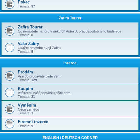
Pokec
Témata:
97
Zafira Tourer
Zafira Tourer
Co nenajdete na fóru v sekcích Astra J, pravděpodobně to bude zde
Témata:
8
Vaše Zafiry
Ukažte ostatním svojí Zafiru
Témata:
5
Inzerce
Prodám
Vše co prodáváte pište sem.
Témata:
129
Koupím
Veškerou vaší poptávku pište sem.
Témata:
31
Vyměním
Něco za něco
Témata:
1
Firemní inzerce
Témata:
9
ENGLISH / DEUTSCH CORNER