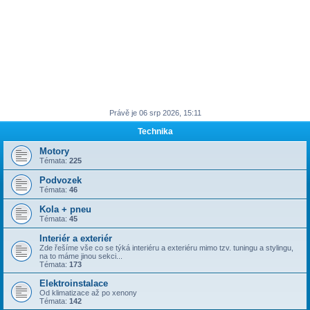
Právě je 06 srp 2026, 15:11
Technika
Motory
Témata:
225
Podvozek
Témata:
46
Kola + pneu
Témata:
45
Interiér a exteriér
Zde řešíme vše co se týká interiéru a exteriéru mimo tzv. tuningu a stylingu,
na to máme jinou sekci...
Témata:
173
Elektroinstalace
Od klimatizace až po xenony
Témata:
142