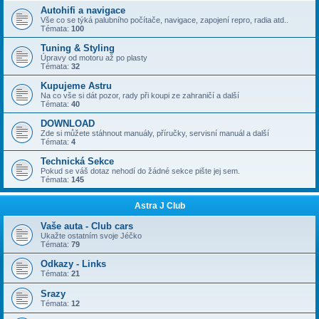
Autohifi a navigace
Vše co se týká palubního počítače, navigace, zapojení repro, radia atd..
Témata:
100
Tuning & Styling
Úpravy od motoru až po plasty
Témata:
32
Kupujeme Astru
Na co vše si dát pozor, rady při koupi ze zahraničí a další
Témata:
40
DOWNLOAD
Zde si můžete stáhnout manuály, příručky, servisní manuál a další
Témata:
4
Technická Sekce
Pokud se váš dotaz nehodí do žádné sekce pište jej sem.
Témata:
145
Astra J Club
Vaše auta - Club cars
Ukažte ostatním svoje Jéčko
Témata:
79
Odkazy - Links
Témata:
21
Srazy
Témata:
12