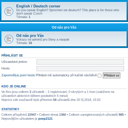
English / Deutsch corner
Do you speak English? Sprechen sie deutsch? This place is for those who
don't speak Czech
Témata:
1
Od nás pro Vás
Od nás pro Vás
Vzkazy od adminů pro členy a naopak
Témata:
16
PŘIHLÁSIT SE
Uživatelské jméno:
Heslo:
Zapomněl(a) jsem heslo
Přihlásit mě automaticky při každé návštěvě
KDO JE ONLINE
Ve fóru jsou celkem
3
uživatelé :: 2 registrovaní, 0 skrytých a 1 host (založeno na
uživatelích aktivních během posledních 5 minut)
Nejvíce zde současně bylo přítomno
56
uživatelů dne 25 říj 2018, 15:52
STATISTIKY
Celkem příspěvků
22947
• Celkem témat
1360
• Celkem zaregistrovaných uživatelů
985
•
Nejnovějším uživatelem je
peep2121