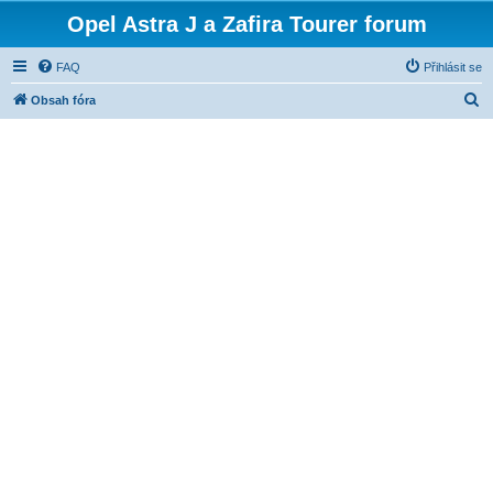
Opel Astra J a Zafira Tourer forum
FAQ
Přihlásit se
H
Obsah fóra
l
e
d
a
t