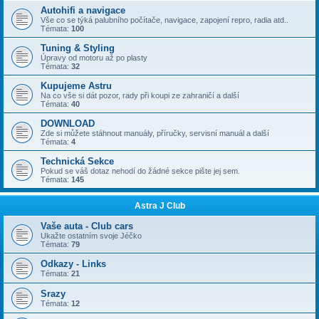
Autohifi a navigace
Vše co se týká palubního počítače, navigace, zapojení repro, radia atd..
Témata:
100
Tuning & Styling
Úpravy od motoru až po plasty
Témata:
32
Kupujeme Astru
Na co vše si dát pozor, rady při koupi ze zahraničí a další
Témata:
40
DOWNLOAD
Zde si můžete stáhnout manuály, příručky, servisní manuál a další
Témata:
4
Technická Sekce
Pokud se váš dotaz nehodí do žádné sekce pište jej sem.
Témata:
145
Astra J Club
Vaše auta - Club cars
Ukažte ostatním svoje Jéčko
Témata:
79
Odkazy - Links
Témata:
21
Srazy
Témata:
12