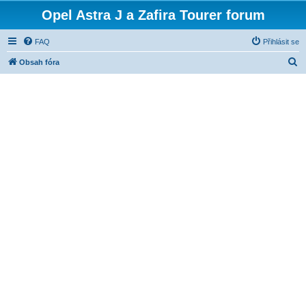
Opel Astra J a Zafira Tourer forum
FAQ
Přihlásit se
H
Obsah fóra
l
e
d
a
t