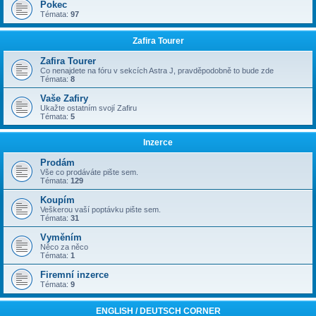
Pokec
Témata:
97
Zafira Tourer
Zafira Tourer
Co nenajdete na fóru v sekcích Astra J, pravděpodobně to bude zde
Témata:
8
Vaše Zafiry
Ukažte ostatním svojí Zafiru
Témata:
5
Inzerce
Prodám
Vše co prodáváte pište sem.
Témata:
129
Koupím
Veškerou vaší poptávku pište sem.
Témata:
31
Vyměním
Něco za něco
Témata:
1
Firemní inzerce
Témata:
9
ENGLISH / DEUTSCH CORNER