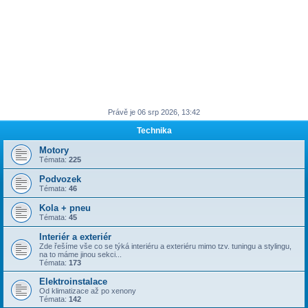
Právě je 06 srp 2026, 13:42
Technika
Motory
Témata:
225
Podvozek
Témata:
46
Kola + pneu
Témata:
45
Interiér a exteriér
Zde řešíme vše co se týká interiéru a exteriéru mimo tzv. tuningu a stylingu,
na to máme jinou sekci...
Témata:
173
Elektroinstalace
Od klimatizace až po xenony
Témata:
142