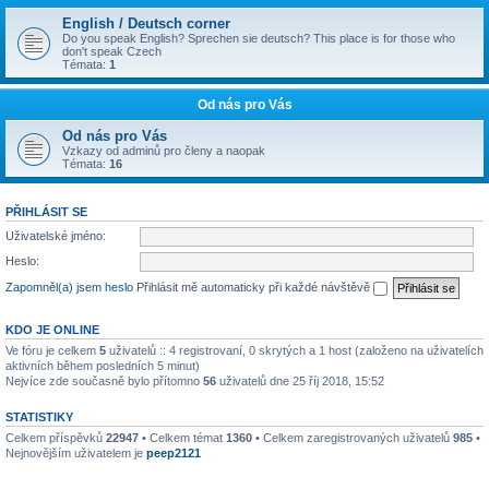
English / Deutsch corner
Do you speak English? Sprechen sie deutsch? This place is for those who
don't speak Czech
Témata:
1
Od nás pro Vás
Od nás pro Vás
Vzkazy od adminů pro členy a naopak
Témata:
16
PŘIHLÁSIT SE
Uživatelské jméno:
Heslo:
Zapomněl(a) jsem heslo
Přihlásit mě automaticky při každé návštěvě
KDO JE ONLINE
Ve fóru je celkem
5
uživatelů :: 4 registrovaní, 0 skrytých a 1 host (založeno na uživatelích
aktivních během posledních 5 minut)
Nejvíce zde současně bylo přítomno
56
uživatelů dne 25 říj 2018, 15:52
STATISTIKY
Celkem příspěvků
22947
• Celkem témat
1360
• Celkem zaregistrovaných uživatelů
985
•
Nejnovějším uživatelem je
peep2121